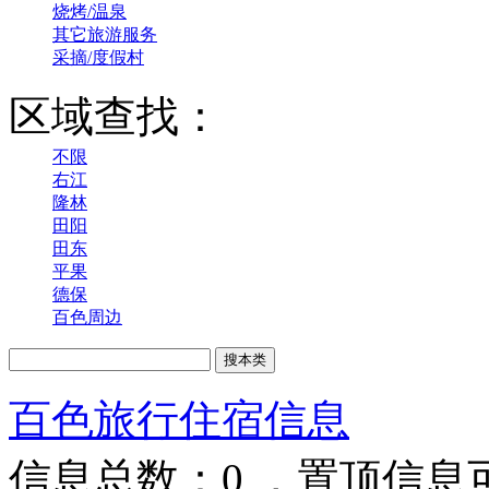
烧烤/温泉
其它旅游服务
采摘/度假村
区域查找：
不限
右江
隆林
田阳
田东
平果
德保
百色周边
百色旅行住宿信息
信息总数：
0
，置顶信息