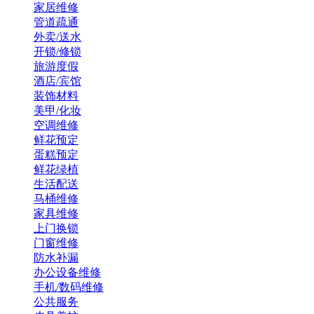
家居维修
管道疏通
外卖/送水
开锁/修锁
旅游度假
酒店/宾馆
装饰材料
美甲/化妆
空调维修
鲜花预定
蛋糕预定
鲜花绿植
生活配送
马桶维修
家具维修
上门换锁
门窗维修
防水补漏
办公设备维修
手机/数码维修
公共服务