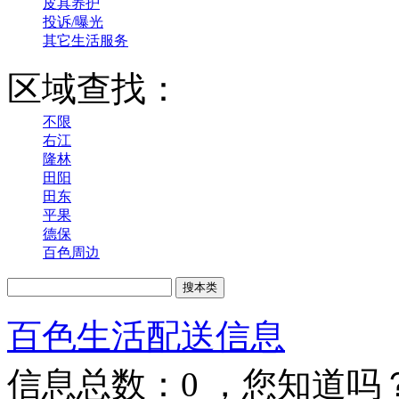
皮具养护
投诉/曝光
其它生活服务
区域查找：
不限
右江
隆林
田阳
田东
平果
德保
百色周边
百色生活配送信息
信息总数：
0
，您知道吗