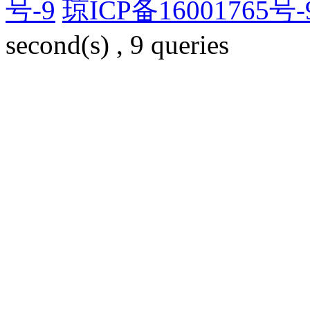
号-9
琼ICP备16001765号-
second(s) , 9 queries