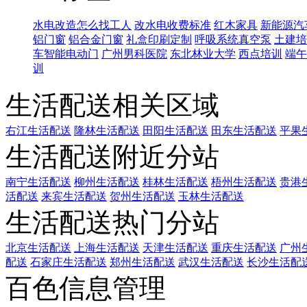
水电改造怎么找工人
改水电收费标准
红木家具
新能源汽
铝门窗
铝合金门窗
礼盒印刷定制
呼吸系统真空泵
土建培
车智能电动门
广州男科医院
东北林业大学
西点培训
端午
训
生活配送相关区域
右江生活配送
隆林生活配送
田阳生活配送
田东生活配送
平果
生活配送附近分站
南宁生活配送
柳州生活配送
桂林生活配送
梧州生活配送
贵港
活配送
来宾生活配送
贺州生活配送
玉林生活配送
生活配送热门分站
北京生活配送
上海生活配送
天津生活配送
重庆生活配送
广州
配送
石家庄生活配送
郑州生活配送
武汉生活配送
长沙生活配
百色信息管理